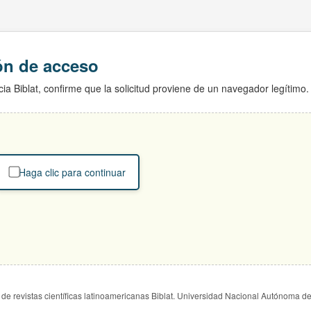
ión de acceso
ia Biblat, confirme que la solicitud proviene de un navegador legítimo.
Haga clic para continuar
de revistas científicas latinoamericanas Biblat. Universidad Nacional Autónoma d