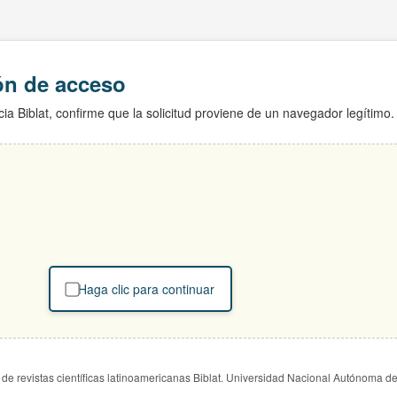
ión de acceso
ia Biblat, confirme que la solicitud proviene de un navegador legítimo.
Haga clic para continuar
de revistas científicas latinoamericanas Biblat. Universidad Nacional Autónoma d