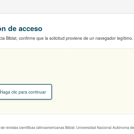
ión de acceso
ia Biblat, confirme que la solicitud proviene de un navegador legítimo.
Haga clic para continuar
de revistas científicas latinoamericanas Biblat. Universidad Nacional Autónoma d