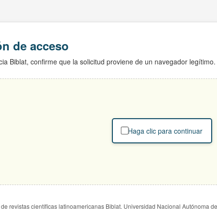
ión de acceso
ia Biblat, confirme que la solicitud proviene de un navegador legítimo.
Haga clic para continuar
de revistas científicas latinoamericanas Biblat. Universidad Nacional Autónoma d