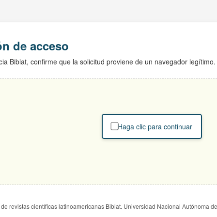
ión de acceso
ia Biblat, confirme que la solicitud proviene de un navegador legítimo.
Haga clic para continuar
de revistas científicas latinoamericanas Biblat. Universidad Nacional Autónoma d