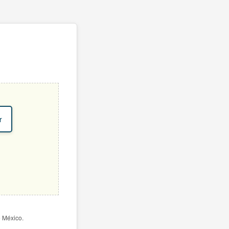
r
e México.