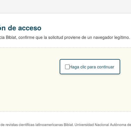
ión de acceso
ia Biblat, confirme que la solicitud proviene de un navegador legítimo.
Haga clic para continuar
de revistas científicas latinoamericanas Biblat. Universidad Nacional Autónoma d