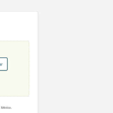
ar
e México.