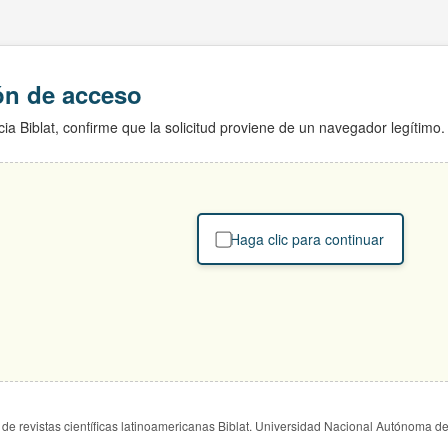
ión de acceso
ia Biblat, confirme que la solicitud proviene de un navegador legítimo.
Haga clic para continuar
de revistas científicas latinoamericanas Biblat. Universidad Nacional Autónoma d