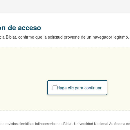
ión de acceso
ia Biblat, confirme que la solicitud proviene de un navegador legítimo.
Haga clic para continuar
de revistas científicas latinoamericanas Biblat. Universidad Nacional Autónoma d