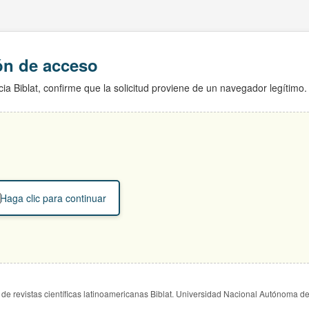
ión de acceso
ia Biblat, confirme que la solicitud proviene de un navegador legítimo.
Haga clic para continuar
de revistas científicas latinoamericanas Biblat. Universidad Nacional Autónoma d