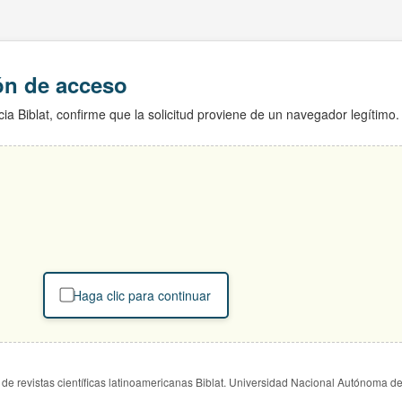
ión de acceso
ia Biblat, confirme que la solicitud proviene de un navegador legítimo.
Haga clic para continuar
de revistas científicas latinoamericanas Biblat. Universidad Nacional Autónoma d