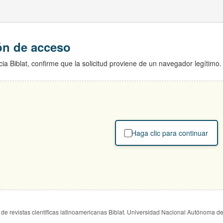
ión de acceso
ia Biblat, confirme que la solicitud proviene de un navegador legítimo.
Haga clic para continuar
de revistas científicas latinoamericanas Biblat. Universidad Nacional Autónoma d