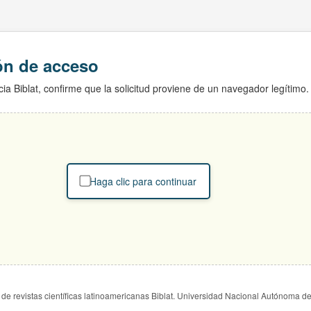
ión de acceso
ia Biblat, confirme que la solicitud proviene de un navegador legítimo.
Haga clic para continuar
de revistas científicas latinoamericanas Biblat. Universidad Nacional Autónoma d