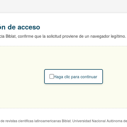
ión de acceso
ia Biblat, confirme que la solicitud proviene de un navegador legítimo.
Haga clic para continuar
de revistas científicas latinoamericanas Biblat. Universidad Nacional Autónoma d