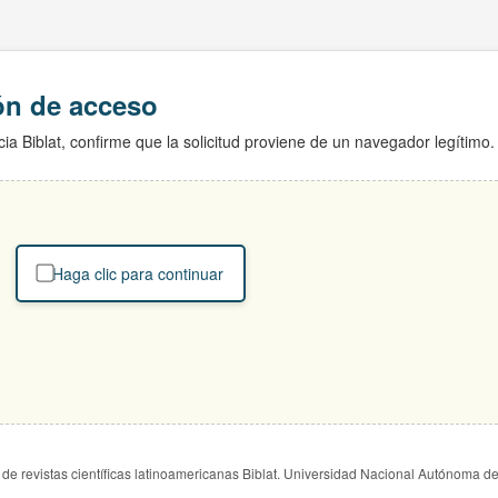
ión de acceso
ia Biblat, confirme que la solicitud proviene de un navegador legítimo.
Haga clic para continuar
de revistas científicas latinoamericanas Biblat. Universidad Nacional Autónoma d