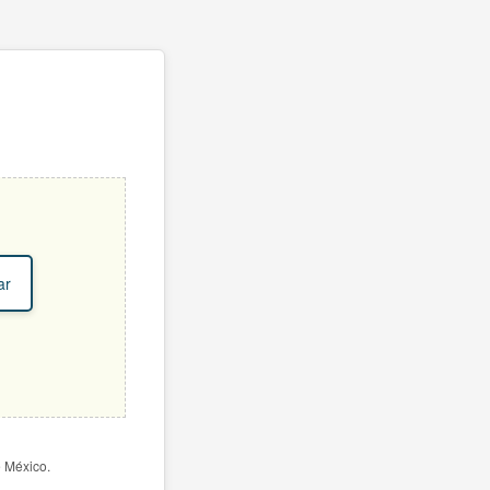
ar
e México.