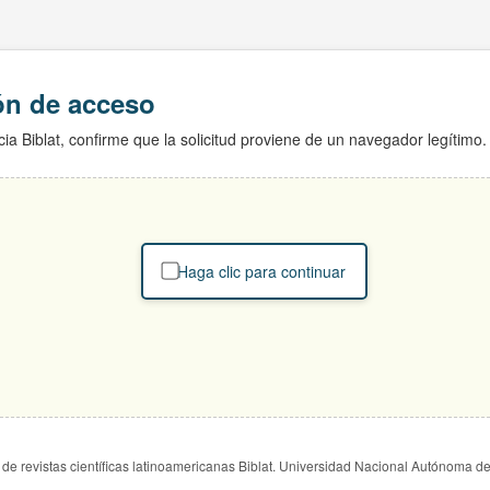
ión de acceso
ia Biblat, confirme que la solicitud proviene de un navegador legítimo.
Haga clic para continuar
de revistas científicas latinoamericanas Biblat. Universidad Nacional Autónoma d