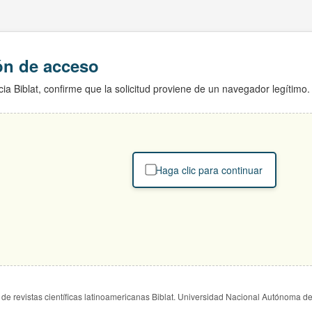
ión de acceso
ia Biblat, confirme que la solicitud proviene de un navegador legítimo.
Haga clic para continuar
de revistas científicas latinoamericanas Biblat. Universidad Nacional Autónoma d