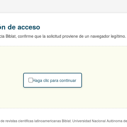
ión de acceso
ia Biblat, confirme que la solicitud proviene de un navegador legítimo.
Haga clic para continuar
de revistas científicas latinoamericanas Biblat. Universidad Nacional Autónoma d