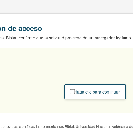
ión de acceso
ia Biblat, confirme que la solicitud proviene de un navegador legítimo.
Haga clic para continuar
de revistas científicas latinoamericanas Biblat. Universidad Nacional Autónoma d