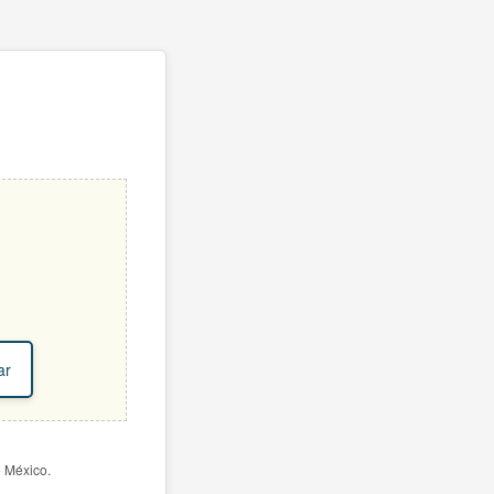
ar
e México.