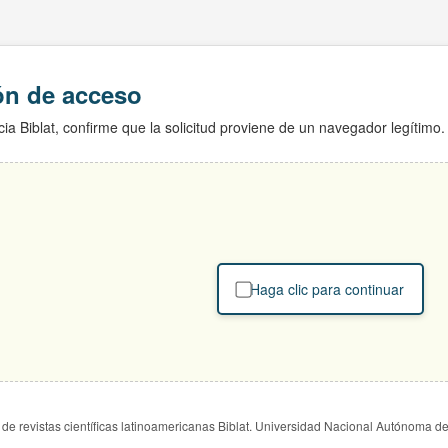
ión de acceso
ia Biblat, confirme que la solicitud proviene de un navegador legítimo.
Haga clic para continuar
de revistas científicas latinoamericanas Biblat. Universidad Nacional Autónoma d