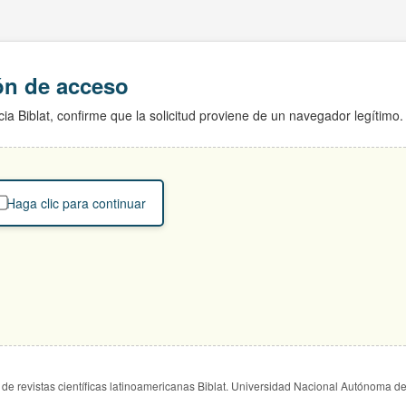
ión de acceso
ia Biblat, confirme que la solicitud proviene de un navegador legítimo.
Haga clic para continuar
de revistas científicas latinoamericanas Biblat. Universidad Nacional Autónoma d