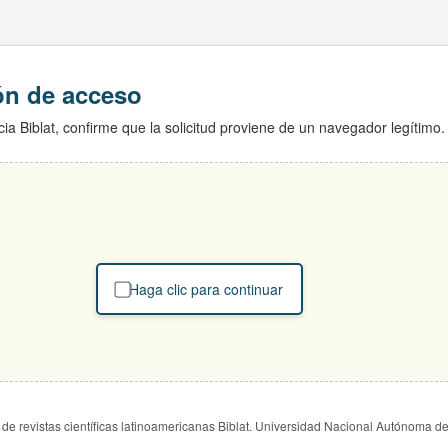
ión de acceso
ia Biblat, confirme que la solicitud proviene de un navegador legítimo.
Haga clic para continuar
de revistas científicas latinoamericanas Biblat. Universidad Nacional Autónoma d