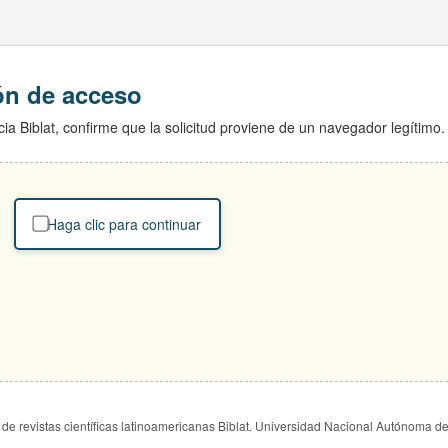
ión de acceso
ia Biblat, confirme que la solicitud proviene de un navegador legítimo.
Haga clic para continuar
de revistas científicas latinoamericanas Biblat. Universidad Nacional Autónoma d