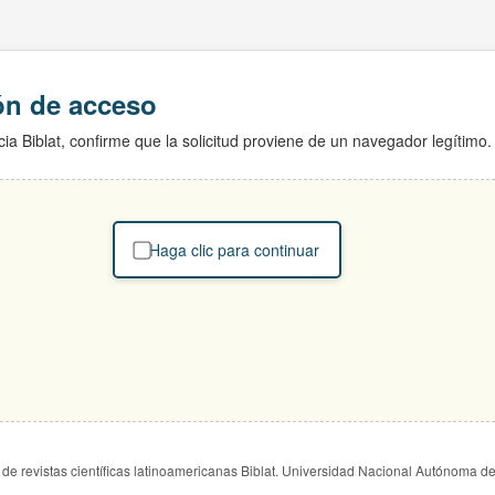
ión de acceso
ia Biblat, confirme que la solicitud proviene de un navegador legítimo.
Haga clic para continuar
de revistas científicas latinoamericanas Biblat. Universidad Nacional Autónoma d