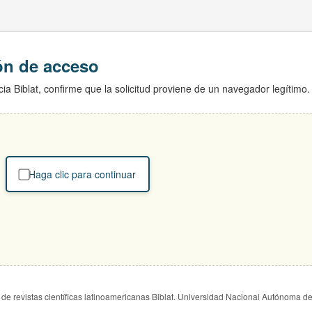
ión de acceso
ia Biblat, confirme que la solicitud proviene de un navegador legítimo.
Haga clic para continuar
de revistas científicas latinoamericanas Biblat. Universidad Nacional Autónoma d