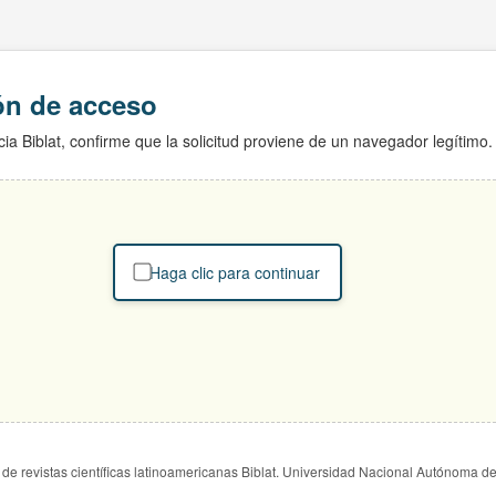
ión de acceso
ia Biblat, confirme que la solicitud proviene de un navegador legítimo.
Haga clic para continuar
de revistas científicas latinoamericanas Biblat. Universidad Nacional Autónoma d