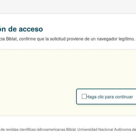
ión de acceso
ia Biblat, confirme que la solicitud proviene de un navegador legítimo.
Haga clic para continuar
de revistas científicas latinoamericanas Biblat. Universidad Nacional Autónoma d