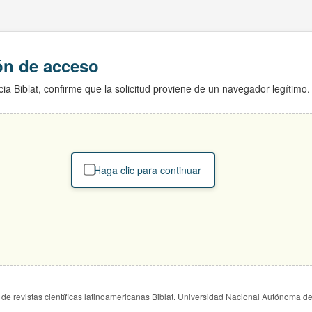
ión de acceso
ia Biblat, confirme que la solicitud proviene de un navegador legítimo.
Haga clic para continuar
de revistas científicas latinoamericanas Biblat. Universidad Nacional Autónoma d