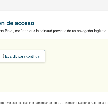
ión de acceso
ia Biblat, confirme que la solicitud proviene de un navegador legítimo.
Haga clic para continuar
de revistas científicas latinoamericanas Biblat. Universidad Nacional Autónoma d