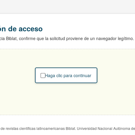
ión de acceso
ia Biblat, confirme que la solicitud proviene de un navegador legítimo.
Haga clic para continuar
de revistas científicas latinoamericanas Biblat. Universidad Nacional Autónoma d