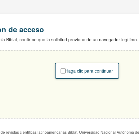
ión de acceso
ia Biblat, confirme que la solicitud proviene de un navegador legítimo.
Haga clic para continuar
de revistas científicas latinoamericanas Biblat. Universidad Nacional Autónoma d