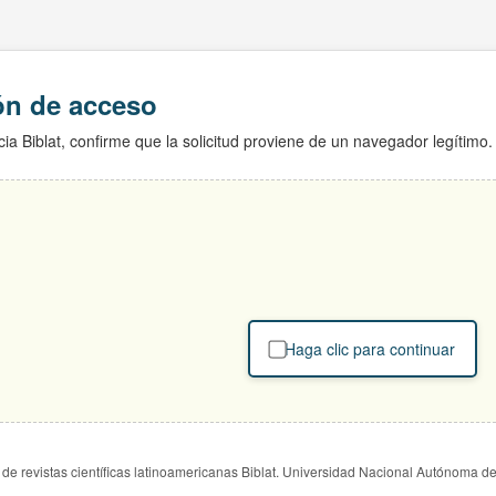
ión de acceso
ia Biblat, confirme que la solicitud proviene de un navegador legítimo.
Haga clic para continuar
de revistas científicas latinoamericanas Biblat. Universidad Nacional Autónoma d