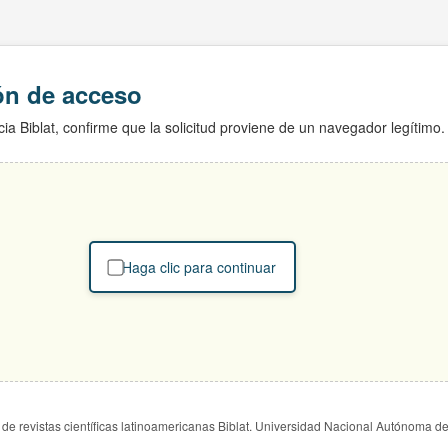
ión de acceso
ia Biblat, confirme que la solicitud proviene de un navegador legítimo.
Haga clic para continuar
de revistas científicas latinoamericanas Biblat. Universidad Nacional Autónoma d