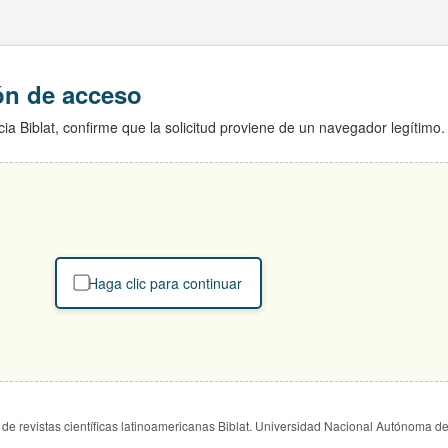
ión de acceso
ia Biblat, confirme que la solicitud proviene de un navegador legítimo.
Haga clic para continuar
de revistas científicas latinoamericanas Biblat. Universidad Nacional Autónoma d