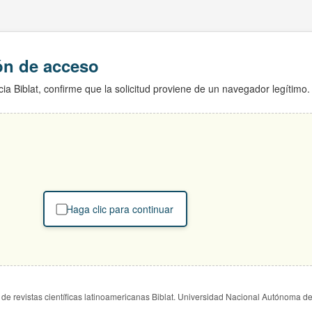
ión de acceso
ia Biblat, confirme que la solicitud proviene de un navegador legítimo.
Haga clic para continuar
de revistas científicas latinoamericanas Biblat. Universidad Nacional Autónoma d