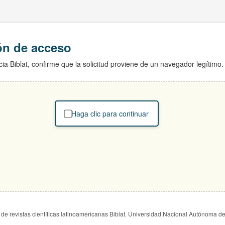
ión de acceso
ia Biblat, confirme que la solicitud proviene de un navegador legítimo.
Haga clic para continuar
de revistas científicas latinoamericanas Biblat. Universidad Nacional Autónoma d