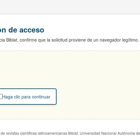
ión de acceso
ia Biblat, confirme que la solicitud proviene de un navegador legítimo.
Haga clic para continuar
de revistas científicas latinoamericanas Biblat. Universidad Nacional Autónoma d