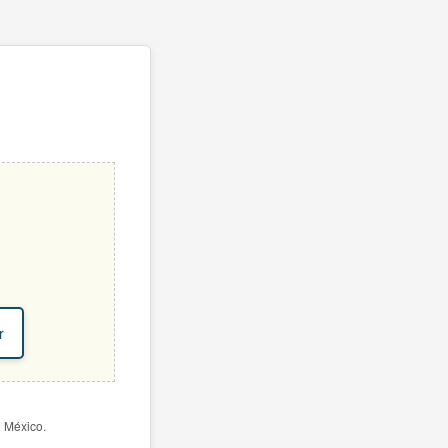
r
e México.