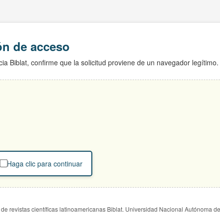
ión de acceso
ia Biblat, confirme que la solicitud proviene de un navegador legítimo.
Haga clic para continuar
de revistas científicas latinoamericanas Biblat. Universidad Nacional Autónoma d