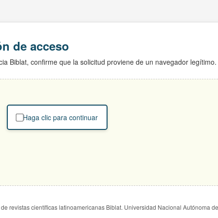
ión de acceso
ia Biblat, confirme que la solicitud proviene de un navegador legítimo.
Haga clic para continuar
de revistas científicas latinoamericanas Biblat. Universidad Nacional Autónoma d