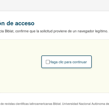
ión de acceso
ia Biblat, confirme que la solicitud proviene de un navegador legítimo.
Haga clic para continuar
de revistas científicas latinoamericanas Biblat. Universidad Nacional Autónoma d