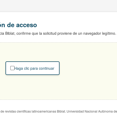
ión de acceso
ia Biblat, confirme que la solicitud proviene de un navegador legítimo.
Haga clic para continuar
de revistas científicas latinoamericanas Biblat. Universidad Nacional Autónoma d