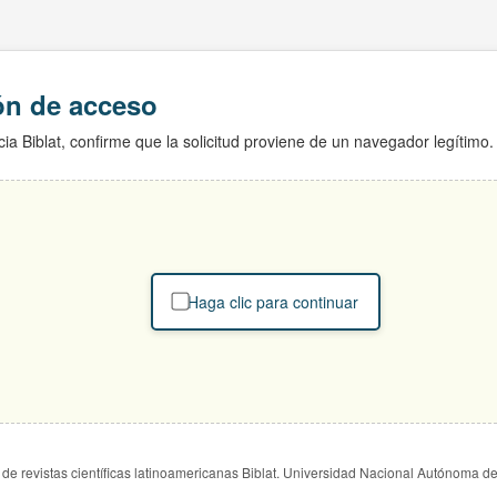
ión de acceso
ia Biblat, confirme que la solicitud proviene de un navegador legítimo.
Haga clic para continuar
de revistas científicas latinoamericanas Biblat. Universidad Nacional Autónoma d