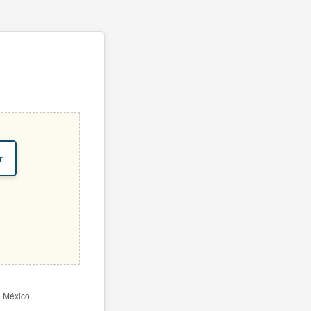
r
e México.