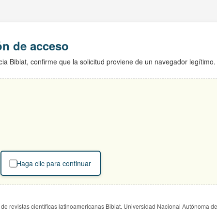
ión de acceso
ia Biblat, confirme que la solicitud proviene de un navegador legítimo.
Haga clic para continuar
de revistas científicas latinoamericanas Biblat. Universidad Nacional Autónoma d