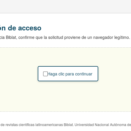
ión de acceso
ia Biblat, confirme que la solicitud proviene de un navegador legítimo.
Haga clic para continuar
de revistas científicas latinoamericanas Biblat. Universidad Nacional Autónoma d