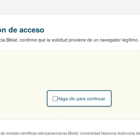
ión de acceso
ia Biblat, confirme que la solicitud proviene de un navegador legítimo.
Haga clic para continuar
de revistas científicas latinoamericanas Biblat. Universidad Nacional Autónoma d